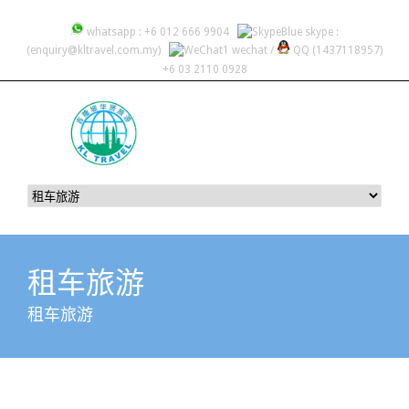
whatsapp : +6 012 666 9904
skype :
(enquiry@kltravel.com.my)
wechat /
QQ (1437118957)
+6 03 2110 0928
租车旅游
租车旅游