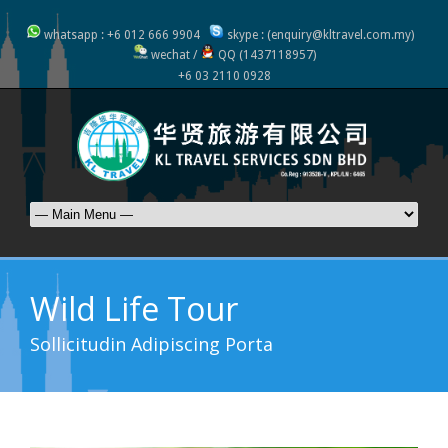
whatsapp : +6 012 666 9904
skype : (enquiry@kltravel.com.my)
wechat /
QQ (1437118957)
+6 03 2110 0928
Wild Life Tour
Sollicitudin Adipiscing Porta