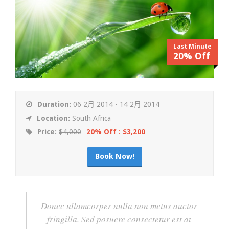
Last Minute
20% Off
Duration:
06 2月 2014 - 14 2月 2014
Location:
South Africa
Price:
$4,000
20% Off
:
$3,200
Book Now!
Donec ullamcorper nulla non metus auctor
fringilla. Sed posuere consectetur est at