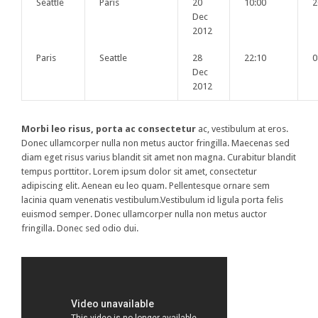
Seattle
Paris
20
10:00
2
Dec
2012
Paris
Seattle
28
22:10
0
Dec
2012
Morbi leo risus, porta ac consectetur
ac, vestibulum at eros.
Donec ullamcorper nulla non metus auctor fringilla. Maecenas sed
diam eget risus varius blandit sit amet non magna. Curabitur blandit
tempus porttitor. Lorem ipsum dolor sit amet, consectetur
adipiscing elit. Aenean eu leo quam. Pellentesque ornare sem
lacinia quam venenatis vestibulum.Vestibulum id ligula porta felis
euismod semper. Donec ullamcorper nulla non metus auctor
fringilla. Donec sed odio dui.